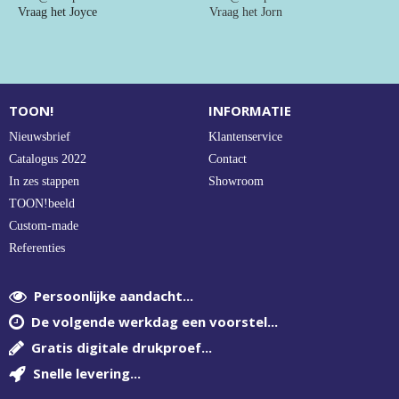
NIEUW
Vraag het Joyce
Vraag het Jorn
Alle categorieën
TOON!
INFORMATIE
Nieuwsbrief
Klantenservice
Catalogus 2022
Contact
In zes stappen
Showroom
TOON!beeld
Custom-made
Referenties
Persoonlijke aandacht...
De volgende werkdag een voorstel...
Gratis digitale drukproef...
Snelle levering...