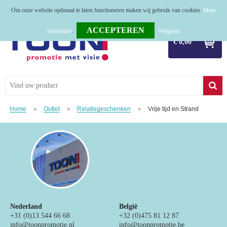
Om onze website optimaal te laten functioneren maken wij gebruik van cookies.
Meer
Home
informatie
.
Weigeren
€ 0,00
Relatiegeschenken
Tassen
Textiel
Home
Outlet
Relatiegeschenken
Vrije tijd en Strand
>
>
>
Werkkleding
Sport
Kerstpakketten
Tastingpakketten
Nederland
België
TOP 50
+31 (0)13 544 66 68
+32 (0)475 81 12 87
info@toonpromotie.nl
info@toonpromotie.be