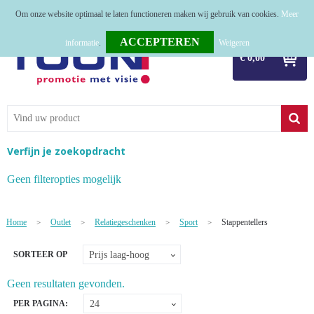
Om onze website optimaal te laten functioneren maken wij gebruik van cookies.
Meer
Home
informatie
.
Weigeren
€ 0,00
Relatiegeschenken
Tassen
Textiel
Verfijn je zoekopdracht
Werkkleding
Geen filteropties mogelijk
Sport
Home
Outlet
Relatiegeschenken
Sport
Stappentellers
>
>
>
>
Kerstpakketten
SORTEER OP
Tastingpakketten
Geen resultaten gevonden.
TOP 50
PER PAGINA: