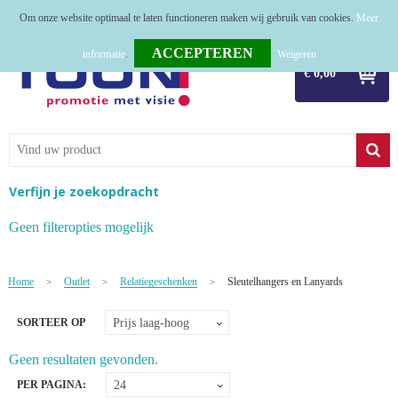
Om onze website optimaal te laten functioneren maken wij gebruik van cookies.
Meer
Home
informatie
.
Weigeren
€ 0,00
Relatiegeschenken
Tassen
Textiel
Verfijn je zoekopdracht
Werkkleding
Geen filteropties mogelijk
Sport
Home
Outlet
Relatiegeschenken
Sleutelhangers en Lanyards
>
>
>
Kerstpakketten
SORTEER OP
Tastingpakketten
Geen resultaten gevonden.
TOP 50
PER PAGINA: