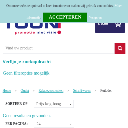
Om onze website optimaal te laten functioneren maken wij gebruik van cookies.
Meer
Home
informatie
.
Weigeren
€ 0,00
Relatiegeschenken
Tassen
Textiel
Verfijn je zoekopdracht
Werkkleding
Geen filteropties mogelijk
Sport
Home
Outlet
Relatiegeschenken
Schrijfwaren
Potloden
>
>
>
>
Kerstpakketten
SORTEER OP
Tastingpakketten
Geen resultaten gevonden.
TOP 50
PER PAGINA: