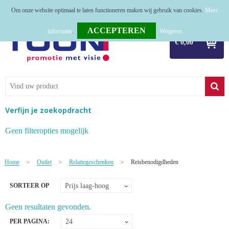
Om onze website optimaal te laten functioneren maken wij gebruik van cookies.
Meer
Home
informatie
.
Weigeren
€ 0,00
Relatiegeschenken
Tassen
Textiel
Verfijn je zoekopdracht
Werkkleding
Geen filteropties mogelijk
Sport
Home
Outlet
Relatiegeschenken
Reisbenodigdheden
>
>
>
Kerstpakketten
SORTEER OP
Tastingpakketten
Geen resultaten gevonden.
TOP 50
PER PAGINA: