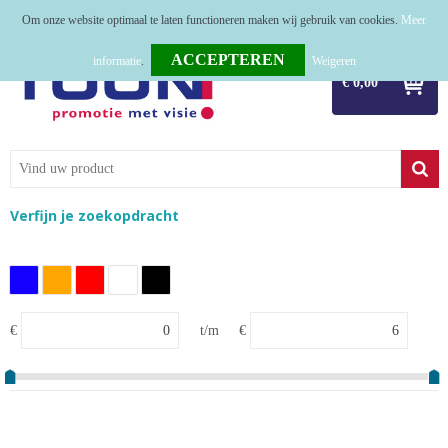
Om onze website optimaal te laten functioneren maken wij gebruik van cookies.
Meer
Home
informatie
.
Weigeren
€ 0,00
Relatiegeschenken
Tassen
Textiel
Verfijn je zoekopdracht
Werkkleding
Sport
Kerstpakketten
€
t/m
€
Tastingpakketten
TOP 50