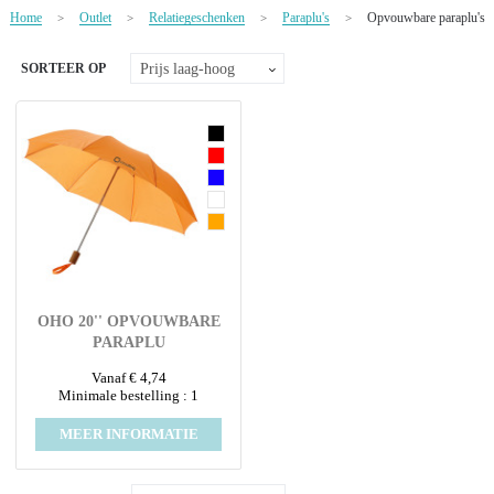
NIEUW
Home
Outlet
Relatiegeschenken
Paraplu's
Opvouwbare paraplu's
>
>
>
>
Alle categorieën
SORTEER OP
OHO 20'' OPVOUWBARE
PARAPLU
Vanaf € 4,74
Minimale bestelling : 1
MEER INFORMATIE