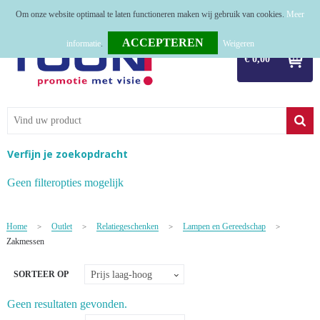
Om onze website optimaal te laten functioneren maken wij gebruik van cookies.
Meer
Home
informatie
.
Weigeren
€ 0,00
Relatiegeschenken
Tassen
Textiel
Verfijn je zoekopdracht
Werkkleding
Geen filteropties mogelijk
Sport
Home
Outlet
Relatiegeschenken
Lampen en Gereedschap
>
>
>
>
Kerstpakketten
Zakmessen
Tastingpakketten
SORTEER OP
TOP 50
Geen resultaten gevonden.