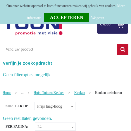
Om onze website optimaal te laten functioneren maken wij gebruik van cookies.
Meer
Home
informatie
.
Weigeren
€ 0,00
Relatiegeschenken
Tassen
Textiel
Verfijn je zoekopdracht
Werkkleding
Geen filteropties mogelijk
Sport
Home
...
Huis, Tuin en Keuken
Keuken
Keuken toebehoren
>
>
>
>
Kerstpakketten
SORTEER OP
Tastingpakketten
Geen resultaten gevonden.
TOP 50
PER PAGINA: