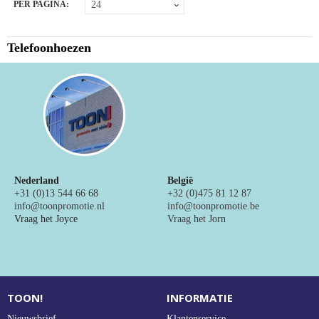
PER PAGINA:
NIEUW
Alle categorieën
Telefoonhoezen
Nederland
België
+31 (0)13 544 66 68
+32 (0)475 81 12 87
info@toonpromotie.nl
info@toonpromotie.be
Vraag het Joyce
Vraag het Jorn
TOON!
INFORMATIE
Nieuwsbrief
Klantenservice