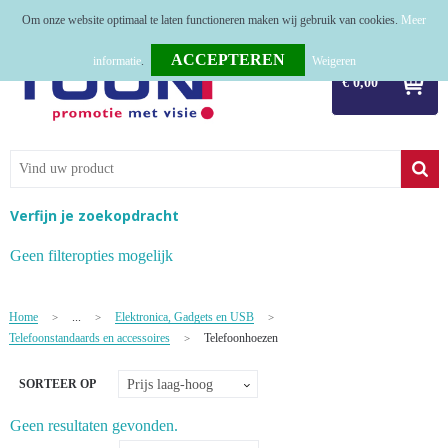
Om onze website optimaal te laten functioneren maken wij gebruik van cookies.
Meer
Home
informatie
.
Weigeren
€ 0,00
Relatiegeschenken
Tassen
Textiel
Verfijn je zoekopdracht
Werkkleding
Geen filteropties mogelijk
Sport
Home
...
Elektronica, Gadgets en USB
>
>
>
Kerstpakketten
Telefoonstandaards en accessoires
Telefoonhoezen
>
Tastingpakketten
SORTEER OP
TOP 50
Geen resultaten gevonden.