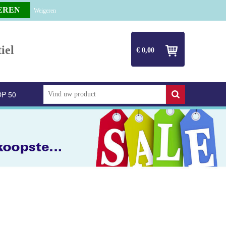
Weigeren
iel
€ 0,00
P 50