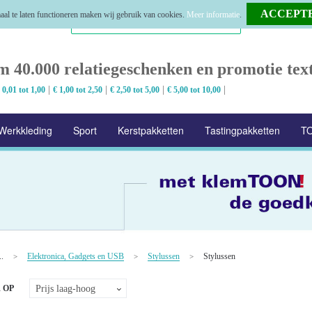
al te laten functioneren maken wij gebruik van cookies.
Meer informatie
.
m 40.000 relatiegeschenken en promotie text
|
|
|
|
 0,01 tot 1,00
€ 1,00 tot 2,50
€ 2,50 tot 5,00
€ 5,00 tot 10,00
Werkkleding
Sport
Kerstpakketten
Tastingpakketten
TO
..
Elektronica, Gadgets en USB
Stylussen
Stylussen
>
>
>
 OP