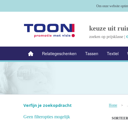
Om onze website optima
keuze uit rui
zoeken op prijsklasse |
€
Relatiegeschenken
Tassen
Textiel
NIEUW
Alle categorieën
Verfijn je zoekopdracht
Home
.
>
Geen filteropties mogelijk
SORTEER