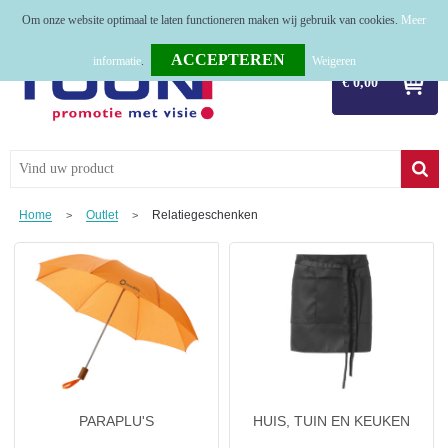
Om onze website optimaal te laten functioneren maken wij gebruik van cookies.
Meer
Home
informatie
.
Weigeren
€ 0,00
Relatiegeschenken
Tassen
Textiel
Home
Outlet
Relatiegeschenken
>
>
Werkkleding
Sport
Kerstpakketten
Tastingpakketten
TOP 50
PARAPLU'S
HUIS, TUIN EN KEUKEN