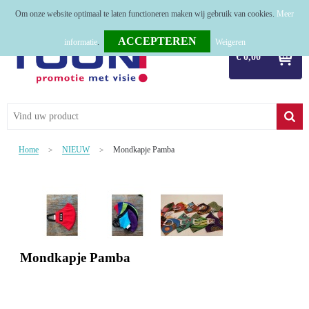
Om onze website optimaal te laten functioneren maken wij gebruik van cookies.
Meer
Home
informatie
.
Weigeren
€ 0,00
Relatiegeschenken
Tassen
Textiel
Home
NIEUW
Mondkapje Pamba
>
>
Werkkleding
Sport
Kerstpakketten
Mondkapje Pamba
Tastingpakketten
TOP 50