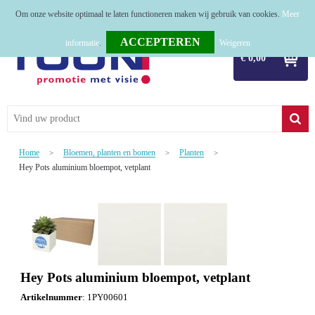
Om onze website optimaal te laten functioneren maken wij gebruik van cookies.
Meer
Home
informatie
.
Weigeren
€ 0,00
Relatiegeschenken
Tassen
Textiel
Home
Bloemen, planten en bomen
Planten
>
>
>
Werkkleding
Hey Pots aluminium bloempot, vetplant
Sport
Kerstpakketten
Tastingpakketten
Hey Pots aluminium bloempot, vetplant
TOP 50
Artikelnummer
:
1PY00601